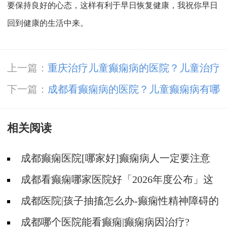
要保持良好的心态，这样有利于早日恢复健康，我祝你早日
回到健康的生活中来。
上一篇：
重庆治疗儿童癫痫病的医院？儿童治疗
癫痫病哪里好?
下一篇：
成都看癫痫病的医院？儿童癫痫病有哪
些症状表现?
相关阅读
成都癫痫医院[哪家好]癫痫病人一定要注意
哪些护理问题?
成都看癫痫哪家医院好「2026年度公布」这
些常见的食物能帮助癫痫治疗!
成都医院|孩子抽搐怎么办-癫痫性精神障碍的
护理措施有哪些?
成都哪个医院能看癫痫|癫痫病因治疗?