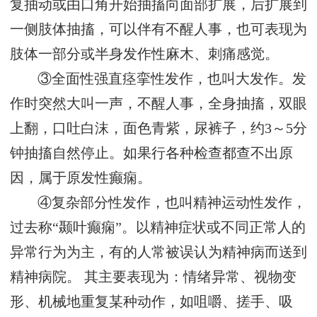
复抽动或由口角开始抽搐向面部扩展，后扩展到
一侧肢体抽搐，可以伴有不醒人事，也可表现为
肢体一部分或半身发作性麻木、刺痛感觉。
③全面性强直痉挛性发作，也叫大发作。发
作时突然大叫一声，不醒人事，全身抽搐，双眼
上翻，口吐白沫，面色青紫，尿裤子，约3～5分
钟抽搐自然停止。如果行各种检查都查不出原
因，属于原发性癫痫。
④复杂部分性发作，也叫精神运动性发作，
过去称“颞叶癫痫”。以精神症状或不同正常人的
异常行为为主，有的人常被误认为精神病而送到
精神病院。 其主要表现为：情绪异常、视物变
形、机械地重复某种动作，如咀嚼、搓手、吸